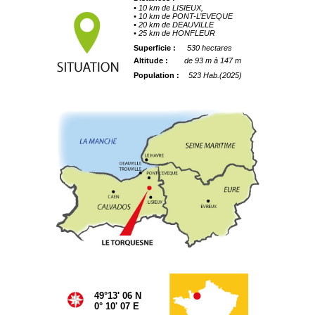
• 10 km de LISIEUX,
• 10 km de PONT-L’EVEQUE
• 20 km de DEAUVILLE
• 25 km de HONFLEUR
Superficie :
530 hectares
Altitude :
de 93 m à 147 m
Population :
523 Hab.(2025)
49°13' 06 N
0° 10' 07 E