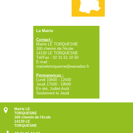
La Mairie
Contact :
Mairie LE TORQUESNE
160 chemin de l'école
14130 LE TORQUESNE
Tél/Fax : 02 31 61 10 50
E-mail :
mairieletorquesne@wanadoo.fr
Permanences :
Lundi 10h00 - 12h00
Jeudi 17h00 - 19h00
En été, Juillet-Août :
Seulement le Jeudi
Mairie LE
TORQUESNE
160 chemin de l'école
14130 LE
TORQUESNE