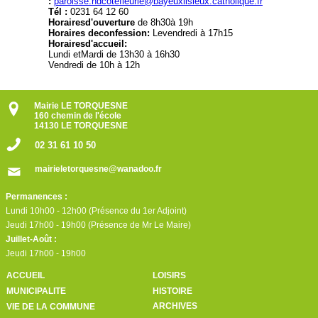
:
paroisse.ndcotefleurie@bayeuxlisieux.catholique.fr
Tél :
0231 64 12 60
Horairesd'ouverture
de 8h30à 19h
Horaires deconfession:
Levendredi à 17h15
Horairesd'accueil:
Lundi etMardi de 13h30 à 16h30
Vendredi de 10h à 12h
Mairie LE TORQUESNE
160 chemin de l'école
14130 LE TORQUESNE
02 31 61 10 50
mairieletorquesne@wanadoo.fr
Permanences :
Lundi 10h00 - 12h00 (Présence du 1er Adjoint)
Jeudi 17h00 - 19h00 (Présence de Mr Le Maire)
Juillet-Août :
Jeudi 17h00 - 19h00
ACCUEIL
LOISIRS
MUNICIPALITE
HISTOIRE
ARCHIVES
VIE DE LA COMMUNE