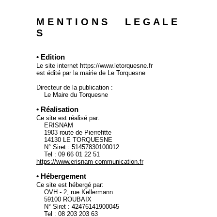
M E N T I O N S L E G A L E
S
• Edition
Le site internet https://www.letorquesne.fr
est édité par la mairie de Le Torquesne
Directeur de la publication :
Le Maire du Torquesne
• Réalisation
Ce site est réalisé par:
ERISNAM
1903 route de Pierrefitte
14130 LE TORQUESNE
N° Siret : 51457830100012
Tel : 09 66 01 22 51
https://www.erisnam-communication.fr
• Hébergement
Ce site est hébergé par:
OVH - 2, rue Kellermann
59100 ROUBAIX
N° Siret : 42476141900045
Tel : 08 203 203 63